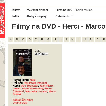
Plakáty
Výstavní činnost
Filmy na DVD
English version
Hudba
Knihy/časopisy
Ostatní zboží
Filmy na DVD - Herci - Marco 
A
B
C
D
E
F
G
H
I
J
K
L
M
N
O
P
DVD
VEPŘINEC
Původ filmu:
Itálie
Režisér:
Pier Paolo Pasolini
Herci:
Ugo Tognazzi
,
Jean-Pierre
Leaud
,
Anne Wiazemsky
,
Pierre
Clémenti
,
Margarita Lozano
,
Marco
Ferreri
Zahraniční filmy
,
Drama-DVD