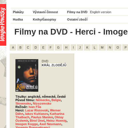
Plakáty
Výstavní činnost
Filmy na DVD
English version
Hudba
Knihy/časopisy
Ostatní zboží
Filmy na DVD - Herci - Imog
A
B
C
D
E
F
G
H
I
J
K
L
M
N
O
P
DVD
KRÁL ZLODĚJŮ
Titulky: anglické, německé, české
Původ filmu:
Německo
,
Belgie
,
Slovensko
,
Nizozemsko
Režisér:
Ivan Fíla
Herci:
Lazar Ristovski
,
Werner
Dähn
,
Iakov Kultiasov
,
Katharina
Thalbach
,
Paulus Manker
,
Oktay
Özdemir
,
Birol Ünel
,
Heinz Hoenig
,
Imogen Kogge
,
Axel Neumann
,
Yasemin Bueyueksapci