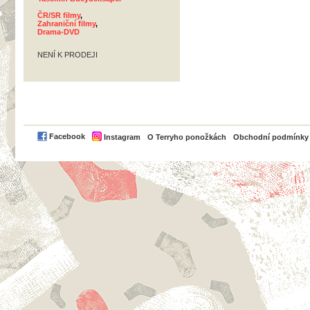
ČR/SR filmy
,
Zahraniční filmy
,
Drama-DVD
NENÍ K PRODEJI
PayPal
Facebook
Instagram
O Terryho ponožkách
Obchodní podmínky