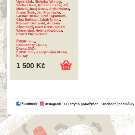
Vondráček
,
Nicholas Winton
,
Václav Havel
,
Roman Luknár
,
Jiří
Menzel
,
Juraj Nvota
,
Attila Mokos
,
Anton Šulík
,
Jan Procházka
,
Gustáv Husák
,
Viera Topinková
,
Gina Bellman
,
Jakub Ursiny
,
Klement Gottwald
,
Antonín
Zápotocký
,
Karel Reisz
,
Simon
Wiesenthal
,
Helena Krajčiová
,
Robert Więckiewicz
ČR/SR filmy
,
Dokumenty ČR/SR
,
Drama-DVD
,
ČR/SR filmy s anglickými titulky
,
Blu-ray
1 500 Kč
PayPal
Facebook
Instagram
O Terryho ponožkách
Obchodní podmínky