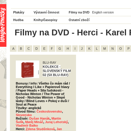
Plakáty
Výstavní činnost
Filmy na DVD
English version
Hudba
Knihy/časopisy
Ostatní zboží
Filmy na DVD - Herci - Karel 
A
B
C
D
E
F
G
H
I
J
K
L
M
N
O
P
BLU-RAY
KOLEKCE -
SLOVENSKÝ FILM
02 (5X BLU-RAY)
Bonusy / info: Všetko čo mám rád /
Everything I Like + Papierové hlavy
/ Paper Heads + Sila ľudskosti -
Nicholas Winton / The Power of
Good - Nicholas Winton + Slepé
lásky / Blind Loves + Pokoj v duši /
Soul at Peace
Titulky: anglické
Původ filmu:
Československo
,
Slovensko
Režisér:
Dušan Hanák
,
Martin
Šulík
,
Matěj Mináč
,
Juraj Lehotský
,
Vladimír Balko
Herci:
Zdena Studénková
,
Jan