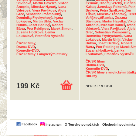
Stivínová
,
Martin Havelka
,
Viktor
Čermák
,
Ondřej Vetchý
,
Oldřich
Antonio
,
Miroslav Hanuš
,
Ivana
Kaiser
,
Jaroslava Pokorná
,
Petr
Valešová
,
Viera Pavlíková
,
Alois
Brukner
,
Petra Špalková
,
Jan
Grec
,
Sebastian Pošmourný
,
Tříska
,
Miroslav Táborský
,
Tere
Dominika Frydrychová
,
Ivana
Voříšková/Ramba
,
Zuzana
Lokajová
,
Martin Uhlíř
,
Václav
Stivínová
,
Martin Havelka
,
Vikto
Hubka
,
Josef Bedlivý
,
Robert
Antonio
,
Miroslav Hanuš
,
Ivana
Bárta
,
Petr Reidinger
,
Marek Šimon
,
Valešová
,
Viera Pavlíková
,
Alois
Zuzana Hodková
,
Lenka
Grec
,
Sebastian Pošmourný
,
Loubalová
,
František Vyskočil
Dominika Frydrychová
,
Ivana
Lokajová
,
Martin Uhlíř
,
Václav
ČR/SR filmy
,
Hubka
,
Josef Bedlivý
,
Robert
Drama-DVD
,
Bárta
,
Petr Reidinger
,
Marek Ši
Komedie-DVD
,
Zuzana Hodková
,
Lenka
ČR/SR filmy s anglickými titulky
Loubalová
,
František Vyskočil
ČR/SR filmy
,
Drama-DVD
,
Komedie-DVD
,
ČR/SR filmy s anglickými titulk
Blu-ray
199 Kč
NENÍ K PRODEJI
PayPal
Facebook
Instagram
O Terryho ponožkách
Obchodní podmínky