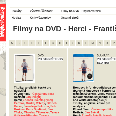
Plakáty
Výstavní činnost
Filmy na DVD
English version
Hudba
Knihy/časopisy
Ostatní zboží
Filmy na DVD - Herci - Franti
A
B
C
D
E
F
G
H
I
J
K
L
M
N
O
P
DVD
BLU-RAY
PO STRNIŠTI BOS
PO STRNIŠTI 
BLU-RAY
Titulky: anglické, české pro
Bonusy / info: dvoudisková ver
neslyšící
(barvená kinoverze + černobílá
Původ filmu:
Česká republika
režisérská verze) / 2xBD versio
Režisér:
Jan Svěrák
(colour cinema screening + bla
Herci:
Zdeněk Svěrák
,
Hynek
and white director´s cut)
Čermák
,
Ondřej Vetchý
,
Oldřich
Titulky: anglické, české pro
Kaiser
,
Jaroslava Pokorná
,
Petr
neslyšící
Brukner
,
Petra Špalková
,
Jan
Původ filmu:
Česká republika
Tříska
,
Miroslav Táborský
,
Tereza
Režisér:
Jan Svěrák
Voříšková/Ramba
,
Zuzana
Herci:
Zdeněk Svěrák
,
Hynek