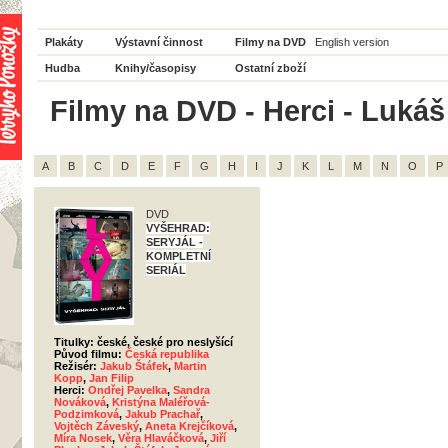
Plakáty
Výstavní činnost
Filmy na DVD
English version
Hudba
Knihy/časopisy
Ostatní zboží
Filmy na DVD - Herci - Lukáš
A
B
C
D
E
F
G
H
I
J
K
L
M
N
O
P
DVD
VYŠEHRAD:
SERYJÁL -
KOMPLETNÍ
SERIÁL
Titulky: české, české pro neslyšící
Původ filmu:
Česká republika
Režisér:
Jakub Štáfek
,
Martin
Kopp
,
Jan Filip
Herci:
Ondřej Pavelka
,
Sandra
Nováková
,
Kristýna Maléřová-
Podzimková
,
Jakub Prachař
,
Vojtěch Záveský
,
Aneta Krejčíková
,
Míra Nosek
,
Věra Hlaváčková
,
Jiří