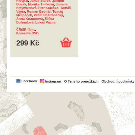
Ployhar
,
Jakub Štáfek
,
Jaromír
Bosák
,
Monika Timková
,
Johana
Freywaldová
,
Petr Kolečko
,
Tomáš
Vávra
,
Roman Bednář
,
Tomáš
Měcháček
,
Vilém Postránecký
,
Anna Knauerová
,
Eliška
Dohnalová
,
Lukáš Vácha
ČR/SR filmy
,
Komedie-DVD
299 Kč
PayPal
Facebook
Instagram
O Terryho ponožkách
Obchodní podmínky