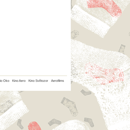
io Oko
Kino Aero
Kino Světozor
Aerofilms