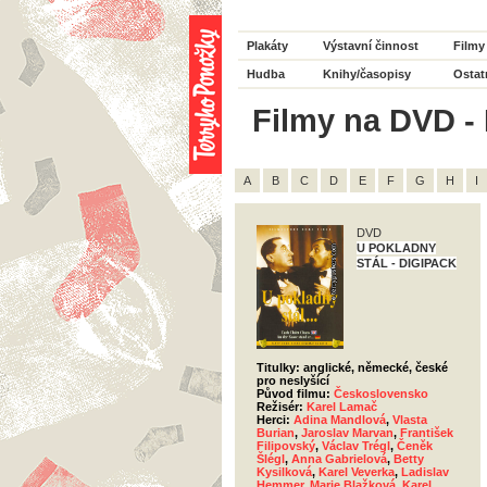
Plakáty
Výstavní činnost
Filmy
Hudba
Knihy/časopisy
Ostat
Filmy na DVD - 
A
B
C
D
E
F
G
H
I
DVD
U POKLADNY
STÁL - DIGIPACK
Titulky: anglické, německé, české
pro neslyšící
Původ filmu:
Československo
Režisér:
Karel Lamač
Herci:
Adina Mandlová
,
Vlasta
Burian
,
Jaroslav Marvan
,
František
Filipovský
,
Václav Trégl
,
Čeněk
Šlégl
,
Anna Gabrielová
,
Betty
Kysilková
,
Karel Veverka
,
Ladislav
Hemmer
,
Marie Blažková
,
Karel