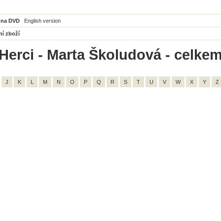
 na DVD
English version
ní zboží
Herci - Marta Školudová - celkem
J
K
L
M
N
O
P
Q
R
S
T
U
V
W
X
Y
Z