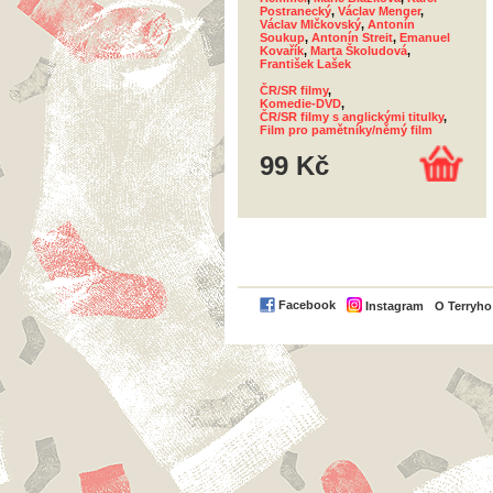
Postranecký
,
Václav Menger
,
Václav Mlčkovský
,
Antonín
Soukup
,
Antonín Streit
,
Emanuel
Kovařík
,
Marta Školudová
,
František Lašek
ČR/SR filmy
,
Komedie-DVD
,
ČR/SR filmy s anglickými titulky
,
Film pro pamětníky/němý film
99 Kč
Facebook
Instagram
O Terryh