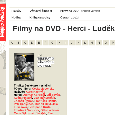
Plakáty
Výstavní činnost
Filmy na DVD
English version
Hudba
Knihy/časopisy
Ostatní zboží
Filmy na DVD - Herci - Luděk 
A
B
C
D
E
F
G
H
I
J
K
L
M
N
O
P
DVD
TENKRÁT O
VÁNOCÍCH -
DIGIPACK
Titulky: české pro neslyšící
Původ filmu:
Československo
Režisér:
Karel Kachyňa
Herci:
Otomar Korbelář
,
Jiří Sovák
,
Květa Fialová
,
Vladimír Menšík
,
Zdeněk Řehoř
,
František Hanus
,
Petr Haničinec
,
Rudolf Deyl
,
Jela
Lukešová
,
Ferdinand Krůta
,
František Vnouček
,
Otto Lackovič
,
Mária Sýkorová
,
Jiří Vala
,
Eva