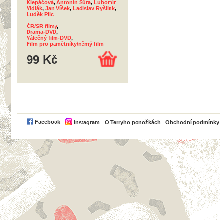
Klepáčová
,
Antonín Šůra
,
Lubomír
Vidlák
,
Jan Víšek
,
Ladislav Ryšlink
,
Luděk Pilc
ČR/SR filmy
,
Drama-DVD
,
Válečný film-DVD
,
Film pro pamětníky/němý film
99 Kč
PayPal
Facebook
Instagram
O Terryho ponožkách
Obchodní podmínky