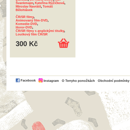
Švankmajer
,
Kateřina Růžičková
,
Miroslav Navrátil
,
Tomáš
Bělohlávek
ČR/SR filmy
,
Animovaný film-DVD
,
Komedie-DVD
,
Horor-DVD
,
ČR/SR filmy s anglickými titulky
,
Loutkový film ČR/SR
300 Kč
PayPal
Facebook
Instagram
O Terryho ponožkách
Obchodní podmínky