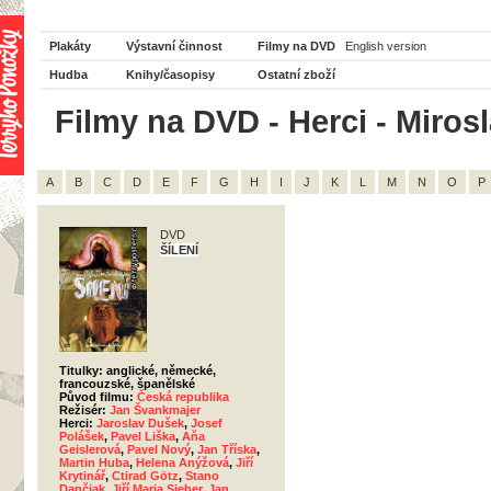
Plakáty
Výstavní činnost
Filmy na DVD
English version
Hudba
Knihy/časopisy
Ostatní zboží
Filmy na DVD - Herci - Mirosl
A
B
C
D
E
F
G
H
I
J
K
L
M
N
O
P
DVD
ŠÍLENÍ
Titulky: anglické, německé,
francouzské, španělské
Původ filmu:
Česká republika
Režisér:
Jan Švankmajer
Herci:
Jaroslav Dušek
,
Josef
Polášek
,
Pavel Liška
,
Aňa
Geislerová
,
Pavel Nový
,
Jan Tříska
,
Martin Huba
,
Helena Anýžová
,
Jiří
Krytinář
,
Ctirad Götz
,
Stano
Dančiak
,
Jiří Maria Sieber
,
Jan