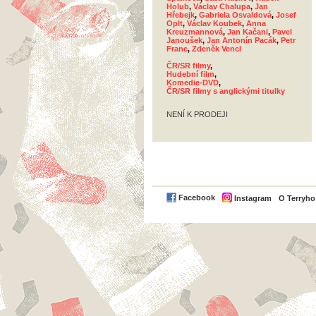
Holub
,
Václav Chalupa
,
Jan
Hřebejk
,
Gabriela Osvaldová
,
Josef
Oplt
,
Václav Koubek
,
Anna
Kreuzmannová
,
Jan Kačani
,
Pavel
Janoušek
,
Jan Antonín Pacák
,
Petr
Franc
,
Zdeněk Vencl
ČR/SR filmy
,
Hudební film
,
Komedie-DVD
,
ČR/SR filmy s anglickými titulky
NENÍ K PRODEJI
Facebook
Instagram
O Terryh