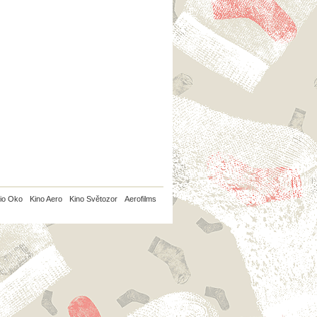
io Oko
Kino Aero
Kino Světozor
Aerofilms