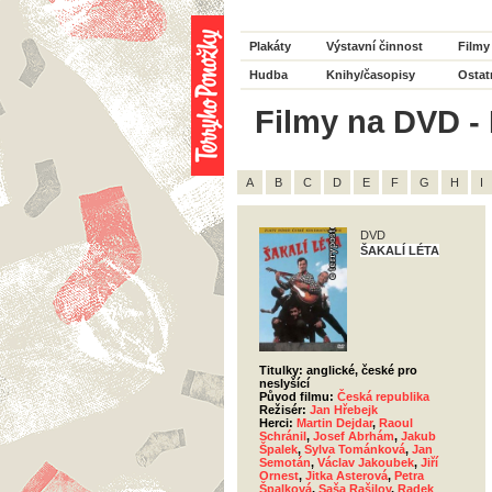
Plakáty
Výstavní činnost
Filmy
Hudba
Knihy/časopisy
Ostat
Filmy na DVD - 
A
B
C
D
E
F
G
H
I
DVD
ŠAKALÍ LÉTA
Titulky: anglické, české pro
neslyšící
Původ filmu:
Česká republika
Režisér:
Jan Hřebejk
Herci:
Martin Dejdar
,
Raoul
Schránil
,
Josef Abrhám
,
Jakub
Špalek
,
Sylva Tománková
,
Jan
Semotán
,
Václav Jakoubek
,
Jiří
Ornest
,
Jitka Asterová
,
Petra
Špalková
,
Saša Rašilov
,
Radek