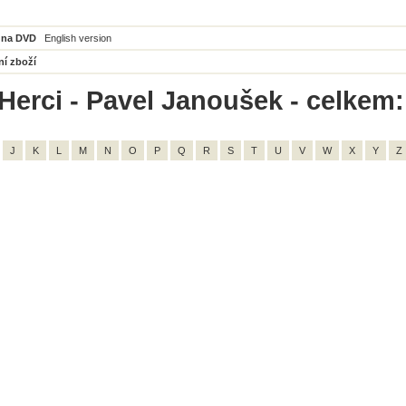
 na DVD
English version
ní zboží
Herci - Pavel Janoušek - celkem:
J
K
L
M
N
O
P
Q
R
S
T
U
V
W
X
Y
Z