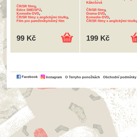
Kákošová
ČR/SR filmy
,
Edice SME/SFÚ
,
ČR/SR filmy
,
Komedie-DVD
,
Drama-DVD
,
ČR/SR filmy s anglickými titulky
,
Komedie-DVD
,
Film pro pamětníky/němý film
ČR/SR filmy s anglickými titulk
99 Kč
199 Kč
PayPal
Facebook
Instagram
O Terryho ponožkách
Obchodní podmínky