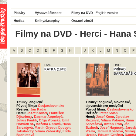
Plakáty
Výstavní činnost
Filmy na DVD
English version
Hudba
Knihy/časopisy
Ostatní zboží
Filmy na DVD - Herci - Hana 
A
B
C
D
E
F
G
H
I
J
K
L
M
N
O
P
DVD
DVD
KATKA (1949)
PRÍPAD
BARNABÁŠ 
Titulky: anglické
Titulky: anglické, slovenské,
Původ filmu:
Československo
slovenské pro neslyšící
Režisér:
Ján Kadár
Původ filmu:
Československo
Herci:
Jozef Kroner
,
František
Režisér:
Peter Solan
Dibarbora
,
Dagmar Appelová
,
Herci:
Josef Kemr
,
Jaroslav
Július Pántik
,
Oľga Vronská
,
Emil
Rozsíval
,
Viliam Polónyi
,
Hana
Horváth st.
,
Božena Obrová
,
Hana
Sarvašová
,
Anton Trón
,
Ján
Sarvašová
,
Martin Gregor
,
Ľudovít
Bzdúch
,
Jozef Hanúsek
,
Jarosl
Jakubóczy
,
Viliam Záborský
,
Frída
Vrzala
,
Jarmila Košťová
,
Milivoj
Bachletová
Uzelac
,
Eduard Grečner
,
Dagma