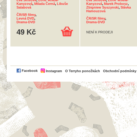
Eva Sitteová
,
Žofie Veselá-
Eva Sitteová
,
Žofie Veselá-
Kanyzová
,
Milada Černá
,
Libuše
Kanyzová
,
Marek Probosz
,
Salabová
Zbigniew Suszynski
,
Slávka
Hamouzová
ČR/SR filmy
,
Levná DVD
,
ČR/SR filmy
,
Drama-DVD
Drama-DVD
49 Kč
NENÍ K PRODEJI
PayPal
Facebook
Instagram
O Terryho ponožkách
Obchodní podmínky