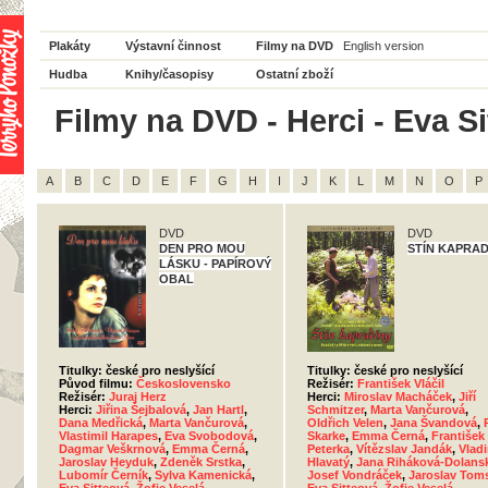
Plakáty
Výstavní činnost
Filmy na DVD
English version
Hudba
Knihy/časopisy
Ostatní zboží
Filmy na DVD - Herci - Eva Si
A
B
C
D
E
F
G
H
I
J
K
L
M
N
O
P
DVD
DVD
DEN PRO MOU
STÍN KAPRAD
LÁSKU - PAPÍROVÝ
OBAL
Titulky: české pro neslyšící
Titulky: české pro neslyšící
Původ filmu:
Československo
Režisér:
František Vláčil
Režisér:
Juraj Herz
Herci:
Miroslav Macháček
,
Jiří
Herci:
Jiřina Šejbalová
,
Jan Hartl
,
Schmitzer
,
Marta Vančurová
,
Dana Medřická
,
Marta Vančurová
,
Oldřich Velen
,
Jana Švandová
,
Vlastimil Harapes
,
Eva Svobodová
,
Skarke
,
Emma Černá
,
František
Dagmar Veškrnová
,
Emma Černá
,
Peterka
,
Vítězslav Jandák
,
Vladi
Jaroslav Heyduk
,
Zdeněk Srstka
,
Hlavatý
,
Jana Riháková-Dolans
Lubomír Černík
,
Sylva Kamenická
,
Josef Vondráček
,
Jaroslav Tom