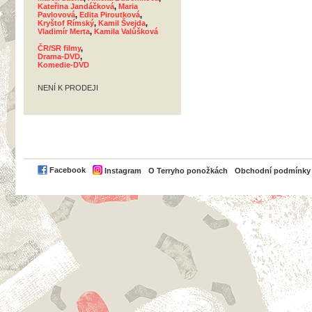
Kateřina Jandáčková
,
Maria
Pavlovová
,
Edita Piroutková
,
Kryštof Rímský
,
Kamil Švejda
,
Vladimír Merta
,
Kamila Valůšková
ČR/SR filmy
,
Drama-DVD
,
Komedie-DVD
NENÍ K PRODEJI
PayPal
Facebook
Instagram
O Terryho ponožkách
Obchodní podmínky