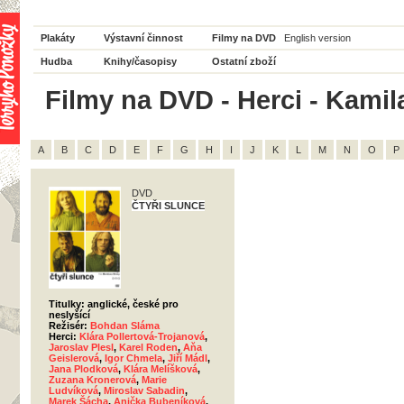
Plakáty
Výstavní činnost
Filmy na DVD
English version
Hudba
Knihy/časopisy
Ostatní zboží
Filmy na DVD - Herci - Kamil
A
B
C
D
E
F
G
H
I
J
K
L
M
N
O
P
DVD
ČTYŘI SLUNCE
Titulky: anglické, české pro
neslyšící
Režisér:
Bohdan Sláma
Herci:
Klára Pollertová-Trojanová
,
Jaroslav Plesl
,
Karel Roden
,
Aňa
Geislerová
,
Igor Chmela
,
Jiří Mádl
,
Jana Plodková
,
Klára Melíšková
,
Zuzana Kronerová
,
Marie
Ludvíková
,
Miroslav Sabadin
,
Marek Šácha
,
Anička Bubeníková
,