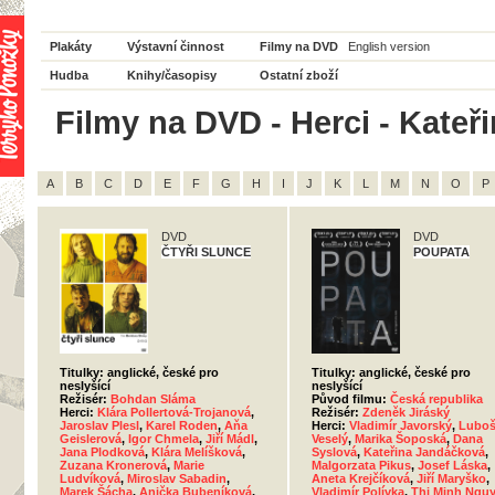
Plakáty
Výstavní činnost
Filmy na DVD
English version
Hudba
Knihy/časopisy
Ostatní zboží
Filmy na DVD - Herci - Kateř
A
B
C
D
E
F
G
H
I
J
K
L
M
N
O
P
DVD
DVD
ČTYŘI SLUNCE
POUPATA
Titulky: anglické, české pro
Titulky: anglické, české pro
neslyšící
neslyšící
Režisér:
Bohdan Sláma
Původ filmu:
Česká republika
Herci:
Klára Pollertová-Trojanová
,
Režisér:
Zdeněk Jiráský
Jaroslav Plesl
,
Karel Roden
,
Aňa
Herci:
Vladimír Javorský
,
Lubo
Geislerová
,
Igor Chmela
,
Jiří Mádl
,
Veselý
,
Marika Šoposká
,
Dana
Jana Plodková
,
Klára Melíšková
,
Syslová
,
Kateřina Jandáčková
,
Zuzana Kronerová
,
Marie
Malgorzata Pikus
,
Josef Láska
,
Ludvíková
,
Miroslav Sabadin
,
Aneta Krejčíková
,
Jiří Maryško
,
Marek Šácha
,
Anička Bubeníková
,
Vladimír Polívka
,
Thi Minh Ngu