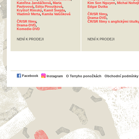
Kateřina Jandáčková
,
Maria
Kim Son Nguyen
,
Michal Nohejl
Pavlovová
,
Edita Piroutková
,
Edgar Dutka
Kryštof Rímský
,
Kamil Švejda
,
Vladimír Merta
,
Kamila Valůšková
ČR/SR filmy
,
Drama-DVD
,
ČR/SR filmy
,
ČR/SR filmy s anglickými titulk
Drama-DVD
,
Komedie-DVD
NENÍ K PRODEJI
NENÍ K PRODEJI
PayPal
Facebook
Instagram
O Terryho ponožkách
Obchodní podmínky