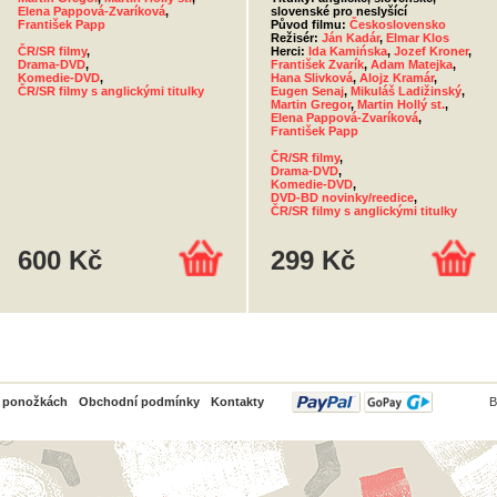
Elena Pappová-Zvaríková
,
slovenské pro neslyšící
František Papp
Původ filmu:
Československo
Režisér:
Ján Kadár
,
Elmar Klos
ČR/SR filmy
,
Herci:
Ida Kamińska
,
Jozef Kroner
,
Drama-DVD
,
František Zvarík
,
Adam Matejka
,
Komedie-DVD
,
Hana Slivková
,
Alojz Kramár
,
ČR/SR filmy s anglickými titulky
Eugen Senaj
,
Mikuláš Ladižinský
,
Martin Gregor
,
Martin Hollý st.
,
Elena Pappová-Zvaríková
,
František Papp
ČR/SR filmy
,
Drama-DVD
,
Komedie-DVD
,
DVD-BD novinky/reedice
,
ČR/SR filmy s anglickými titulky
600 Kč
299 Kč
PayPal
o ponožkách
Obchodní podmínky
Kontakty
B