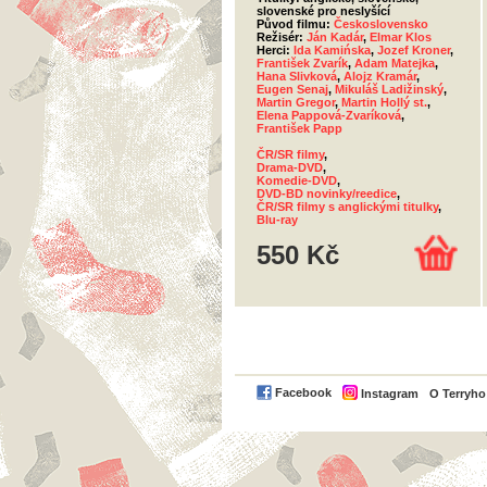
slovenské pro neslyšící
Původ filmu:
Československo
Režisér:
Ján Kadár
,
Elmar Klos
Herci:
Ida Kamińska
,
Jozef Kroner
,
František Zvarík
,
Adam Matejka
,
Hana Slivková
,
Alojz Kramár
,
Eugen Senaj
,
Mikuláš Ladižinský
,
Martin Gregor
,
Martin Hollý st.
,
Elena Pappová-Zvaríková
,
František Papp
ČR/SR filmy
,
Drama-DVD
,
Komedie-DVD
,
DVD-BD novinky/reedice
,
ČR/SR filmy s anglickými titulky
,
Blu-ray
550 Kč
Facebook
Instagram
O Terryh