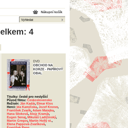
Nákupní košík
celkem: 4
DVD
OBCHOD NA
KORZE - PAPÍROVÝ
OBAL
Titulky: české pro neslyšící
Původ filmu:
Československo
Režisér:
Ján Kadár
,
Elmar Klos
Herci:
Ida Kamińska
,
Jozef Kroner
,
František Zvarík
,
Adam Matejka
,
Hana Slivková
,
Alojz Kramár
,
Eugen Senaj
,
Mikuláš Ladižinský
,
Martin Gregor
,
Martin Hollý st.
,
Elena Pappová-Zvaríková
,
František Papp