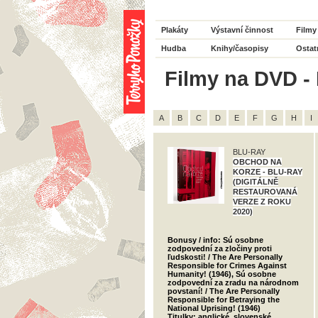
Plakáty
Výstavní činnost
Filmy
Hudba
Knihy/časopisy
Ostat
Filmy na DVD - 
A
B
C
D
E
F
G
H
I
BLU-RAY
OBCHOD NA
KORZE - BLU-RAY
(DIGITÁLNĚ
RESTAUROVANÁ
VERZE Z ROKU
2020)
Bonusy / info: Sú osobne
zodpovední za zločiny proti
ľudskosti! / The Are Personally
Responsible for Crimes Against
Humanity! (1946), Sú osobne
zodpovední za zradu na národnom
povstaní! / The Are Personally
Responsible for Betraying the
National Uprising! (1946)
Titulky: anglické, slovenské,