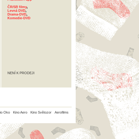
ČR/SR filmy
,
Levná DVD
,
Drama-DVD
,
Komedie-DVD
NENÍ K PRODEJI
io Oko
Kino Aero
Kino Světozor
Aerofilms