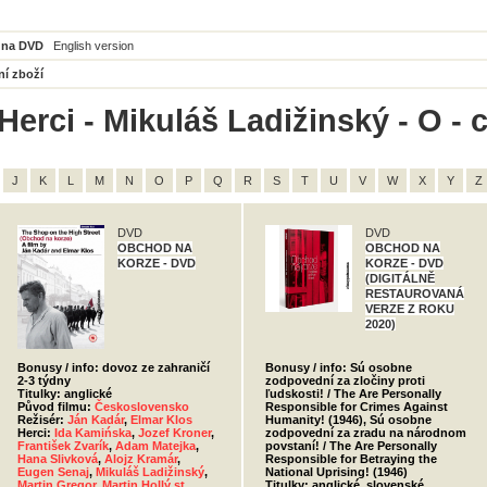
 na DVD
English version
ní zboží
Herci - Mikuláš Ladižinský - O - 
J
K
L
M
N
O
P
Q
R
S
T
U
V
W
X
Y
Z
DVD
DVD
OBCHOD NA
OBCHOD NA
KORZE - DVD
KORZE - DVD
(DIGITÁLNĚ
RESTAUROVANÁ
VERZE Z ROKU
2020)
Bonusy / info: dovoz ze zahraničí
Bonusy / info: Sú osobne
2-3 týdny
zodpovední za zločiny proti
Titulky: anglické
ľudskosti! / The Are Personally
Původ filmu:
Československo
Responsible for Crimes Against
Režisér:
Ján Kadár
,
Elmar Klos
Humanity! (1946), Sú osobne
Herci:
Ida Kamińska
,
Jozef Kroner
,
zodpovední za zradu na národnom
František Zvarík
,
Adam Matejka
,
povstaní! / The Are Personally
Hana Slivková
,
Alojz Kramár
,
Responsible for Betraying the
Eugen Senaj
,
Mikuláš Ladižinský
,
National Uprising! (1946)
Martin Gregor
,
Martin Hollý st.
,
Titulky: anglické, slovenské,