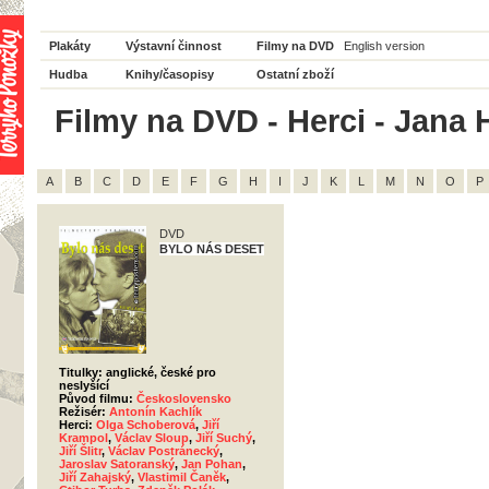
Plakáty
Výstavní činnost
Filmy na DVD
English version
Hudba
Knihy/časopisy
Ostatní zboží
Filmy na DVD - Herci - Jana 
A
B
C
D
E
F
G
H
I
J
K
L
M
N
O
P
DVD
BYLO NÁS DESET
Titulky: anglické, české pro
neslyšící
Původ filmu:
Československo
Režisér:
Antonín Kachlík
Herci:
Olga Schoberová
,
Jiří
Krampol
,
Václav Sloup
,
Jiří Suchý
,
Jiří Šlitr
,
Václav Postránecký
,
Jaroslav Satoranský
,
Jan Pohan
,
Jiří Zahajský
,
Vlastimil Čaněk
,