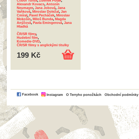
Ctibor Turba
,
Zdeněk Polák
,
Alexandr Kovacs
,
Antonín
Neumayer
,
Jana Jobová
,
Jana
Vaňková
,
Miroslav Doležal
,
Jan
Cmíral
,
Pavel Pecháček
,
Miroslav
Mokošín
,
Miloš Bunda
,
Magda
Anýžová
,
Pavla Emingerová
,
Jana
Hladká
ČR/SR filmy
,
Hudební film
,
Komedie-DVD
,
ČR/SR filmy s anglickými titulky
199 Kč
PayPal
Facebook
Instagram
O Terryho ponožkách
Obchodní podmínky