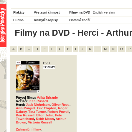
Plakáty
Výstavní činnost
Filmy na DVD
English version
Hudba
Knihy/časopisy
Ostatní zboží
Filmy na DVD - Herci - Arthu
A
B
C
D
E
F
G
H
I
J
K
L
M
N
O
P
DVD
TOMMY
Původ filmu:
Velká Británie
Režisér:
Ken Russell
Herci:
Jack Nicholson
,
Oliver Reed
,
Ann-Margret
,
Eric Clapton
,
Roger
Daltrey
,
Tina Turner
,
Robert Powell
,
Ken Russell
,
Elton John
,
Pete
Townshend
,
Keith Moon
,
Arthur
Brown
,
Victoria Russell
Zahraniční filmy
,