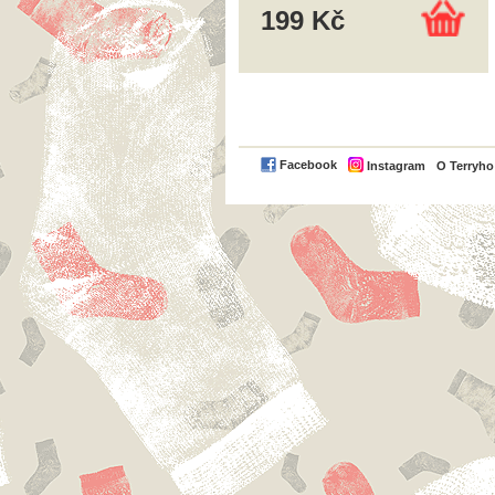
199 Kč
Facebook
Instagram
O Terryh