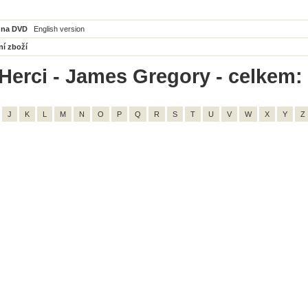
 na DVD
English version
ní zboží
Herci - James Gregory - celkem:
J
K
L
M
N
O
P
Q
R
S
T
U
V
W
X
Y
Z