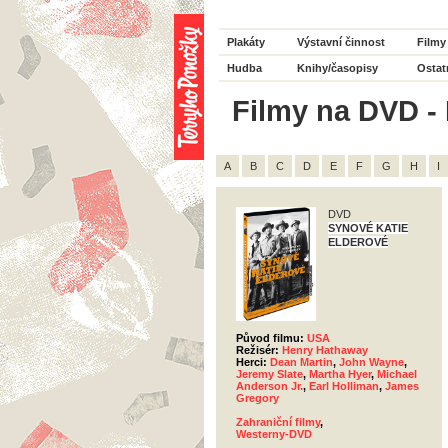
Plakáty
Výstavní činnost
Filmy
Hudba
Knihy/časopisy
Ostat
Filmy na DVD - 
A
B
C
D
E
F
G
H
I
DVD
SYNOVÉ KATIE
ELDEROVÉ
Původ filmu:
USA
Režisér:
Henry Hathaway
Herci:
Dean Martin
,
John Wayne
,
Jeremy Slate
,
Martha Hyer
,
Michael
Anderson Jr.
,
Earl Holliman
,
James
Gregory
Zahraniční filmy
,
Westerny-DVD