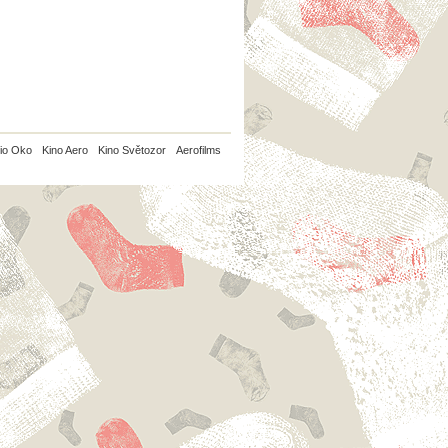
io Oko
Kino Aero
Kino Světozor
Aerofilms