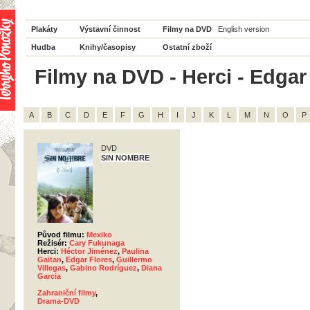
Plakáty
Výstavní činnost
Filmy na DVD
English version
Hudba
Knihy/časopisy
Ostatní zboží
Filmy na DVD - Herci - Edgar
A
B
C
D
E
F
G
H
I
J
K
L
M
N
O
P
DVD
SIN NOMBRE
Původ filmu:
Mexiko
Režisér:
Cary Fukunaga
Herci:
Héctor Jiménez
,
Paulina
Gaitan
,
Edgar Flores
,
Guillermo
Villegas
,
Gabino Rodríguez
,
Diana
Garcia
Zahraniční filmy
,
Drama-DVD