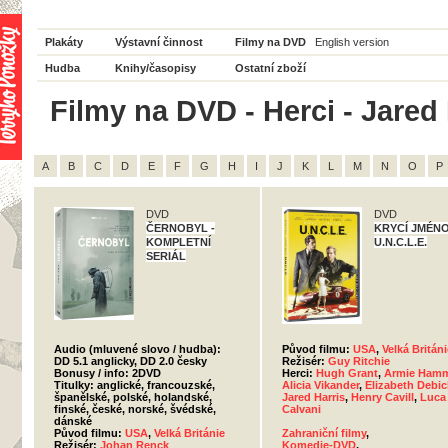
Plakáty
Výstavní činnost
Filmy na DVD
English version
Hudba
Knihy/časopisy
Ostatní zboží
Filmy na DVD - Herci - Jared 
A
B
C
D
E
F
G
H
I
J
K
L
M
N
O
P
DVD
DVD
ČERNOBYL -
KRYCÍ JMÉN
KOMPLETNÍ
U.N.C.L.E.
SERIÁL
Audio (mluvené slovo / hudba):
Původ filmu:
USA
,
Velká Británi
DD 5.1 anglicky, DD 2.0 česky
Režisér:
Guy Ritchie
Bonusy / info: 2DVD
Herci:
Hugh Grant
,
Armie Ham
Titulky: anglické, francouzské,
Alicia Vikander
,
Elizabeth Debic
španělské, polské, holandské,
Jared Harris
,
Henry Cavill
,
Luca
finské, české, norské, švédské,
Calvani
dánské
Původ filmu:
USA
,
Velká Británie
Zahraniční filmy
,
Režisér:
Johan Renck
Komedie-DVD
,