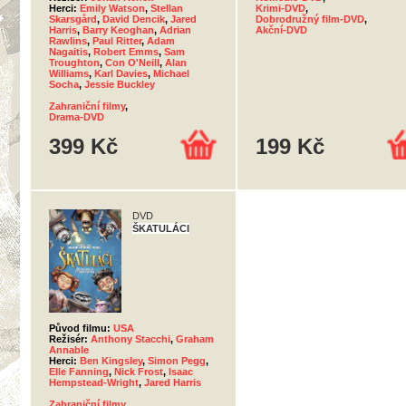
Herci:
Emily Watson
,
Stellan
Krimi-DVD
,
Skarsgård
,
David Dencik
,
Jared
Dobrodružný film-DVD
,
Harris
,
Barry Keoghan
,
Adrian
Akční-DVD
Rawlins
,
Paul Ritter
,
Adam
Nagaitis
,
Robert Emms
,
Sam
Troughton
,
Con O'Neill
,
Alan
Williams
,
Karl Davies
,
Michael
Socha
,
Jessie Buckley
Zahraniční filmy
,
Drama-DVD
399 Kč
199 Kč
DVD
ŠKATULÁCI
Původ filmu:
USA
Režisér:
Anthony Stacchi
,
Graham
Annable
Herci:
Ben Kingsley
,
Simon Pegg
,
Elle Fanning
,
Nick Frost
,
Isaac
Hempstead-Wright
,
Jared Harris
Zahraniční filmy
,