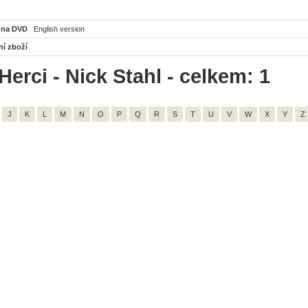
 na DVD
English version
ní zboží
Herci - Nick Stahl - celkem: 1
J
K
L
M
N
O
P
Q
R
S
T
U
V
W
X
Y
Z