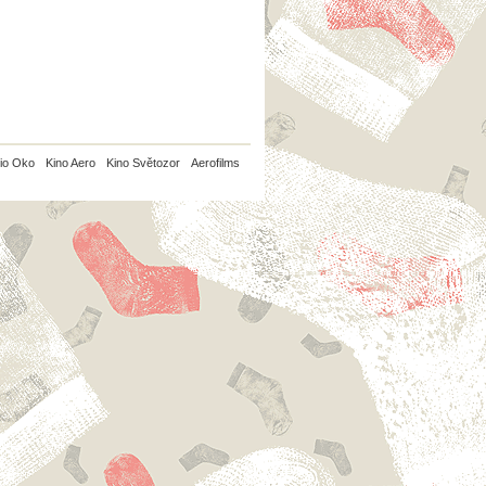
io Oko
Kino Aero
Kino Světozor
Aerofilms