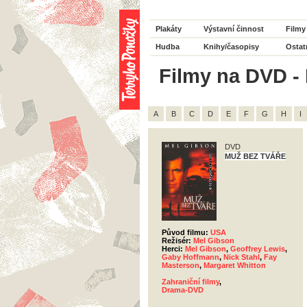
Plakáty
Výstavní činnost
Filmy
Hudba
Knihy/časopisy
Ostat
Filmy na DVD - 
A
B
C
D
E
F
G
H
I
DVD
MUŽ BEZ TVÁŘE
Původ filmu:
USA
Režisér:
Mel Gibson
Herci:
Mel Gibson
,
Geoffrey Lewis
,
Gaby Hoffmann
,
Nick Stahl
,
Fay
Masterson
,
Margaret Whitton
Zahraniční filmy
,
Drama-DVD