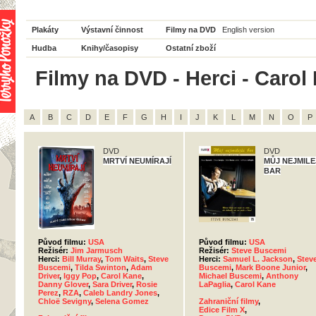
Plakáty
Výstavní činnost
Filmy na DVD
English version
Hudba
Knihy/časopisy
Ostatní zboží
Filmy na DVD - Herci - Carol
A
B
C
D
E
F
G
H
I
J
K
L
M
N
O
P
DVD
DVD
MRTVÍ NEUMÍRAJÍ
MŮJ NEJMILE
BAR
Původ filmu:
USA
Původ filmu:
USA
Režisér:
Jim Jarmusch
Režisér:
Steve Buscemi
Herci:
Bill Murray
,
Tom Waits
,
Steve
Herci:
Samuel L. Jackson
,
Stev
Buscemi
,
Tilda Swinton
,
Adam
Buscemi
,
Mark Boone Junior
,
Driver
,
Iggy Pop
,
Carol Kane
,
Michael Buscemi
,
Anthony
Danny Glover
,
Sara Driver
,
Rosie
LaPaglia
,
Carol Kane
Perez
,
RZA
,
Caleb Landry Jones
,
Chloë Sevigny
,
Selena Gomez
Zahraniční filmy
,
Edice Film X
,