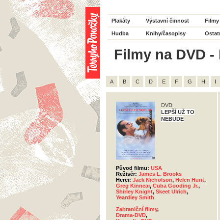
Plakáty
Výstavní činnost
Filmy
Hudba
Knihy/časopisy
Ostat
Filmy na DVD - 
A
B
C
D
E
F
G
H
I
DVD
LEPŠÍ UŽ TO
NEBUDE
Původ filmu:
USA
Režisér:
James L. Brooks
Herci:
Jack Nicholson
,
Helen Hunt
,
Greg Kinnear
,
Cuba Gooding Jr.
,
Shirley Knight
,
Skeet Ulrich
,
Yeardley Smith
Zahraniční filmy
,
Drama-DVD
,