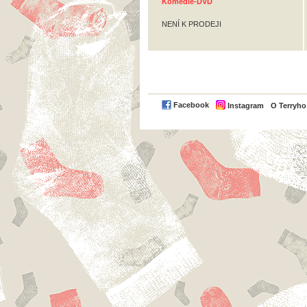
Komedie-DVD
NENÍ K PRODEJI
Facebook
Instagram
O Terryh