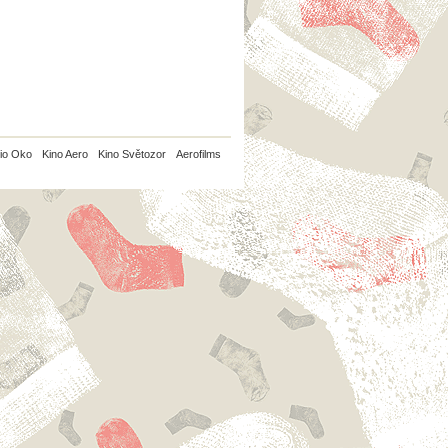
io Oko
Kino Aero
Kino Světozor
Aerofilms