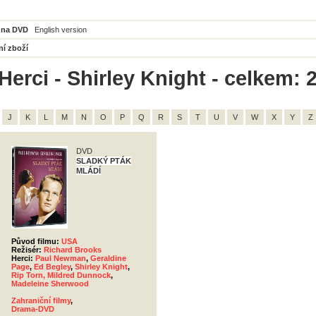
 na DVD
English version
ní zboží
Herci - Shirley Knight - celkem: 
J
K
L
M
N
O
P
Q
R
S
T
U
V
W
X
Y
Z
DVD
SLADKÝ PTÁK
MLÁDÍ
Původ filmu:
USA
Režisér:
Richard Brooks
Herci:
Paul Newman
,
Geraldine
Page
,
Ed Begley
,
Shirley Knight
,
Rip Torn, Mildred Dunnock
,
Madeleine Sherwood
Zahraniční filmy
,
Drama-DVD