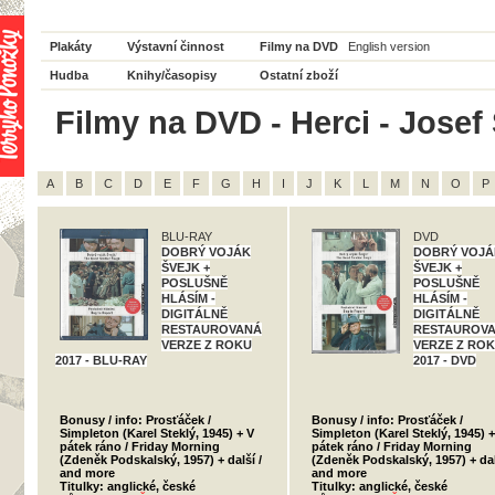
Plakáty
Výstavní činnost
Filmy na DVD
English version
Hudba
Knihy/časopisy
Ostatní zboží
Filmy na DVD - Herci - Josef 
A
B
C
D
E
F
G
H
I
J
K
L
M
N
O
P
BLU-RAY
DVD
DOBRÝ VOJÁK
DOBRÝ VOJÁ
ŠVEJK +
ŠVEJK +
POSLUŠNĚ
POSLUŠNĚ
HLÁSÍM -
HLÁSÍM -
DIGITÁLNĚ
DIGITÁLNĚ
RESTAUROVANÁ
RESTAUROV
VERZE Z ROKU
VERZE Z RO
2017 - BLU-RAY
2017 - DVD
Bonusy / info: Prosťáček /
Bonusy / info: Prosťáček /
Simpleton (Karel Steklý, 1945) + V
Simpleton (Karel Steklý, 1945) +
pátek ráno / Friday Morning
pátek ráno / Friday Morning
(Zdeněk Podskalský, 1957) + další /
(Zdeněk Podskalský, 1957) + dal
and more
and more
Titulky: anglické, české
Titulky: anglické, české