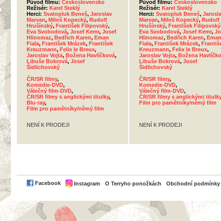
Původ filmu:
Československo
Původ filmu:
Československo
Režisér:
Karel Steklý
Režisér:
Karel Steklý
Herci:
Svatopluk Beneš
,
Jaroslav
Herci:
Svatopluk Beneš
,
Jarosl
Marvan
,
Miloš Kopecký
,
Rudolf
Marvan
,
Miloš Kopecký
,
Rudolf
Hrušínský
,
František Filipovský
,
Hrušínský
,
František Filipovský
Eva Svobodová
,
Josef Kemr
,
Josef
Eva Svobodová
,
Josef Kemr
,
Jo
Hlinomaz
,
Bedřich Karen
,
Eman
Hlinomaz
,
Bedřich Karen
,
Ema
Fiala
,
František Mrázek
,
František
Fiala
,
František Mrázek
,
Františ
Kreuzmann
,
Felix le Breux
,
Kreuzmann
,
Felix le Breux
,
Jaroslav Vojta
,
Božena Havlíčková
,
Jaroslav Vojta
,
Božena Havlíčk
Libuše Bokrová
,
Josef
Libuše Bokrová
,
Josef
Šidlichovský
Šidlichovský
ČR/SR filmy
,
ČR/SR filmy
,
Komedie-DVD
,
Komedie-DVD
,
Válečný film-DVD
,
Válečný film-DVD
,
ČR/SR filmy s anglickými titulky
,
ČR/SR filmy s anglickými titulk
Blu-ray
,
Film pro pamětníky/němý film
Film pro pamětníky/němý film
NENÍ K PRODEJI
NENÍ K PRODEJI
PayPal
Facebook
Instagram
O Terryho ponožkách
Obchodní podmínky