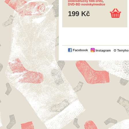
Dobrodružný film-DVD
,
DVD-BD novinky/reedice
199 Kč
Facebook
Instagram
O Terryh