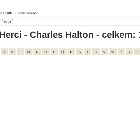
 na DVD
English version
ní zboží
Herci - Charles Halton - celkem: 
J
K
L
M
N
O
P
Q
R
S
T
U
V
W
X
Y
Z