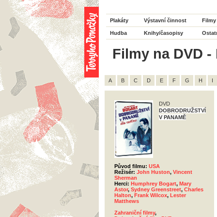
Plakáty
Výstavní činnost
Filmy
Hudba
Knihy/časopisy
Ostat
Filmy na DVD - 
A
B
C
D
E
F
G
H
I
DVD
DOBRODRUŽSTVÍ
V PANAMĚ
Původ filmu:
USA
Režisér:
John Huston
,
Vincent
Sherman
Herci:
Humphrey Bogart
,
Mary
Astor
,
Sydney Greenstreet
,
Charles
Halton
,
Frank Wilcox
,
Lester
Matthews
Zahraniční filmy
,