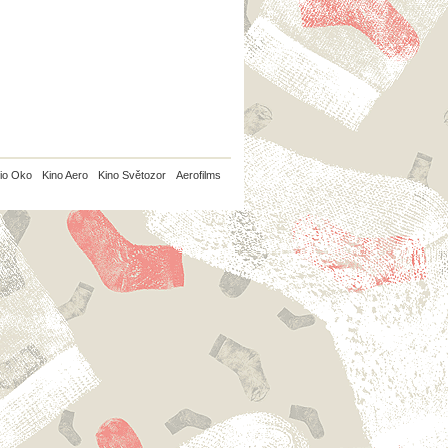
io Oko
Kino Aero
Kino Světozor
Aerofilms