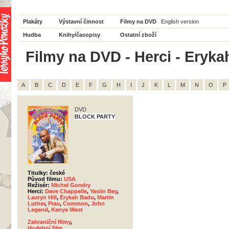
Plakáty
Výstavní činnost
Filmy na DVD
English version
Hudba
Knihy/časopisy
Ostatní zboží
Filmy na DVD - Herci - Eryka
A
B
C
D
E
F
G
H
I
J
K
L
M
N
O
P
DVD
BLOCK PARTY
Titulky: české
Původ filmu:
USA
Režisér:
Michel Gondry
Herci:
Dave Chappelle
,
Yasiin Bey
,
Lauryn Hill
,
Erykah Badu
,
Martin
Luther
,
Pras
,
Common
,
John
Legend
,
Kanye West
Zahraniční filmy
,
Hudební film
,