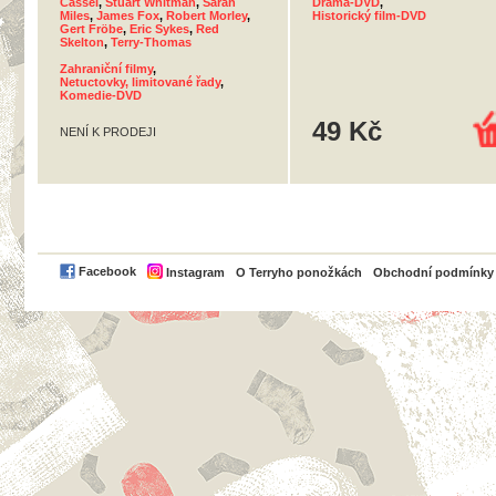
Cassel
,
Stuart Whitman
,
Sarah
Drama-DVD
,
Miles
,
James Fox
,
Robert Morley
,
Historický film-DVD
Gert Fröbe
,
Eric Sykes
,
Red
Skelton
,
Terry-Thomas
Zahraniční filmy
,
Netuctovky, limitované řady
,
Komedie-DVD
49 Kč
NENÍ K PRODEJI
PayPal
Facebook
Instagram
O Terryho ponožkách
Obchodní podmínky