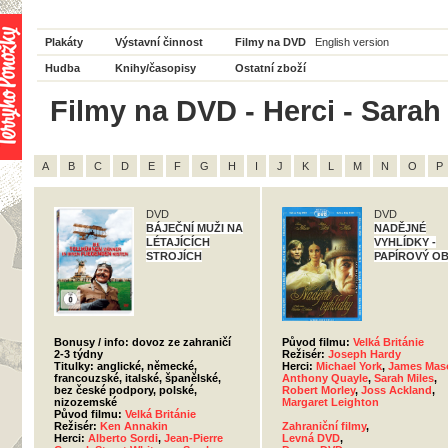
Plakáty
Výstavní činnost
Filmy na DVD
English version
Hudba
Knihy/časopisy
Ostatní zboží
Filmy na DVD - Herci - Sarah 
A
B
C
D
E
F
G
H
I
J
K
L
M
N
O
P
DVD
DVD
BÁJEČNÍ MUŽI NA
NADĚJNÉ
LÉTAJÍCÍCH
VYHLÍDKY -
STROJÍCH
PAPÍROVÝ O
Bonusy / info: dovoz ze zahraničí
Původ filmu:
Velká Británie
2-3 týdny
Režisér:
Joseph Hardy
Titulky: anglické, německé,
Herci:
Michael York
,
James Mas
francouzské, italské, španělské,
Anthony Quayle
,
Sarah Miles
,
bez české podpory, polské,
Robert Morley
,
Joss Ackland
,
nizozemské
Margaret Leighton
Původ filmu:
Velká Británie
Režisér:
Ken Annakin
Zahraniční filmy
,
Herci:
Alberto Sordi
,
Jean-Pierre
Levná DVD
,