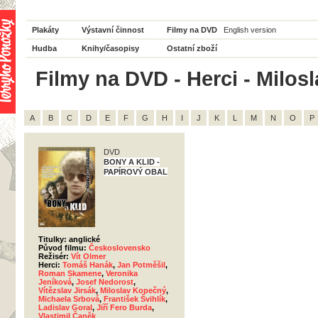
Plakáty
Výstavní činnost
Filmy na DVD
English version
Hudba
Knihy/časopisy
Ostatní zboží
Filmy na DVD - Herci - Milos
A
B
C
D
E
F
G
H
I
J
K
L
M
N
O
P
DVD
BONY A KLID -
PAPÍROVÝ OBAL
Titulky: anglické
Původ filmu:
Československo
Režisér:
Vít Olmer
Herci:
Tomáš Hanák
,
Jan Potměšil
,
Roman Skamene
,
Veronika
Jeníková
,
Josef Nedorost
,
Vítězslav Jirsák
,
Miloslav Kopečný
,
Michaela Srbová
,
František Švihlík
,
Ladislav Goral
,
Jiří Fero Burda
,
Vlastimil Čaněk