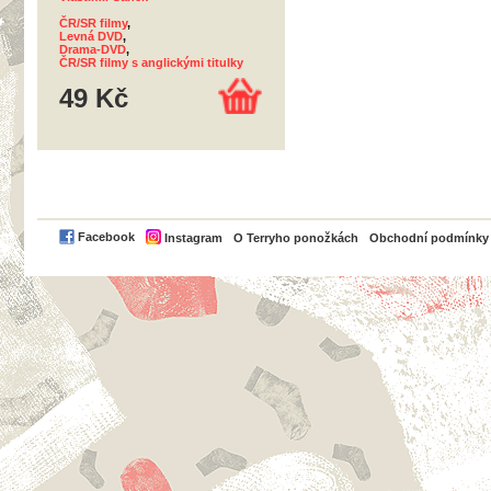
ČR/SR filmy
,
Levná DVD
,
Drama-DVD
,
ČR/SR filmy s anglickými titulky
49 Kč
PayPal
Facebook
Instagram
O Terryho ponožkách
Obchodní podmínky