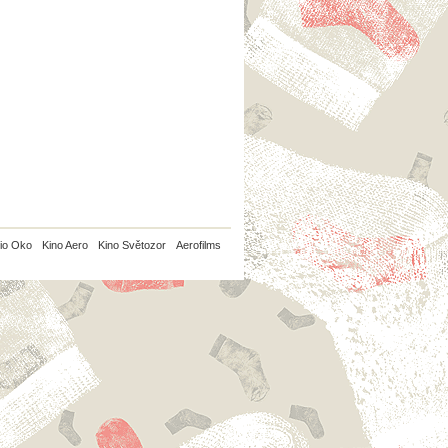
io Oko
Kino Aero
Kino Světozor
Aerofilms