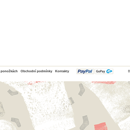
PayPal
o ponožkách
Obchodní podmínky
Kontakty
B