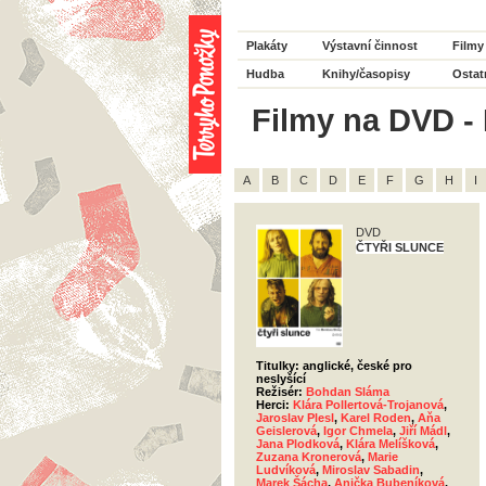
Plakáty
Výstavní činnost
Filmy
Hudba
Knihy/časopisy
Ostat
Filmy na DVD - 
A
B
C
D
E
F
G
H
I
DVD
ČTYŘI SLUNCE
Titulky: anglické, české pro
neslyšící
Režisér:
Bohdan Sláma
Herci:
Klára Pollertová-Trojanová
,
Jaroslav Plesl
,
Karel Roden
,
Aňa
Geislerová
,
Igor Chmela
,
Jiří Mádl
,
Jana Plodková
,
Klára Melíšková
,
Zuzana Kronerová
,
Marie
Ludvíková
,
Miroslav Sabadin
,
Marek Šácha
,
Anička Bubeníková
,