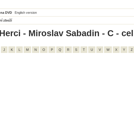
 na DVD
English version
ní zboží
Herci - Miroslav Sabadin - C - ce
J
K
L
M
N
O
P
Q
R
S
T
U
V
W
X
Y
Z