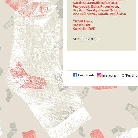
Kateřina Jandáčková
,
Maria
Pavlovová
,
Edita Piroutková
,
Kryštof Rímský
,
Kamil Švejda
,
Vladimír Merta
,
Kamila Valůšková
ČR/SR filmy
,
Drama-DVD
,
Komedie-DVD
NENÍ K PRODEJI
Facebook
Instagram
O Terryh