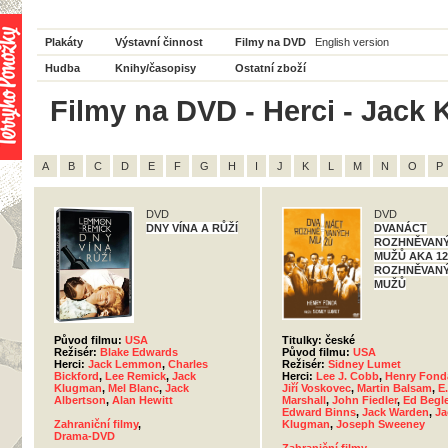
Plakáty
Výstavní činnost
Filmy na DVD
English version
Hudba
Knihy/časopisy
Ostatní zboží
Filmy na DVD - Herci - Jack 
A
B
C
D
E
F
G
H
I
J
K
L
M
N
O
P
DVD
DVD
DNY VÍNA A RŮŽÍ
DVANÁCT
ROZHNĚVAN
MUŽŮ AKA 12
ROZHNĚVAN
MUŽŮ
Původ filmu:
USA
Titulky: české
Režisér:
Blake Edwards
Původ filmu:
USA
Herci:
Jack Lemmon
,
Charles
Režisér:
Sidney Lumet
Bickford
,
Lee Remick
,
Jack
Herci:
Lee J. Cobb
,
Henry Fond
Klugman
,
Mel Blanc
,
Jack
Jiří Voskovec
,
Martin Balsam
,
E.
Albertson
,
Alan Hewitt
Marshall
,
John Fiedler
,
Ed Begl
Edward Binns
,
Jack Warden
,
Ja
Zahraniční filmy
,
Klugman
,
Joseph Sweeney
Drama-DVD