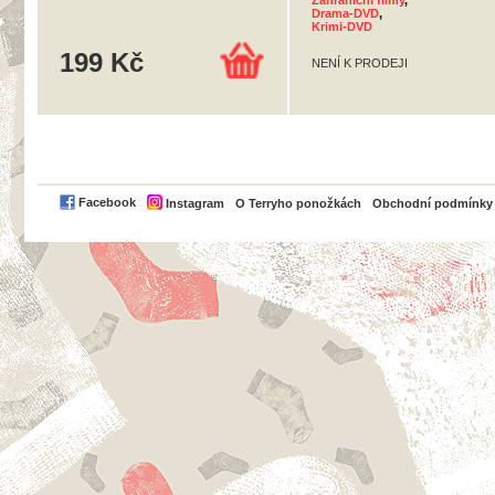
Zahraniční filmy
,
Drama-DVD
,
Krimi-DVD
199 Kč
NENÍ K PRODEJI
PayPal
Facebook
Instagram
O Terryho ponožkách
Obchodní podmínky