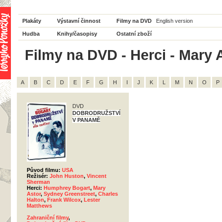
Plakáty
Výstavní činnost
Filmy na DVD
English version
Hudba
Knihy/časopisy
Ostatní zboží
Filmy na DVD - Herci - Mary A
A
B
C
D
E
F
G
H
I
J
K
L
M
N
O
P
DVD
DOBRODRUŽSTVÍ
V PANAMĚ
Původ filmu:
USA
Režisér:
John Huston
,
Vincent
Sherman
Herci:
Humphrey Bogart
,
Mary
Astor
,
Sydney Greenstreet
,
Charles
Halton
,
Frank Wilcox
,
Lester
Matthews
Zahraniční filmy
,