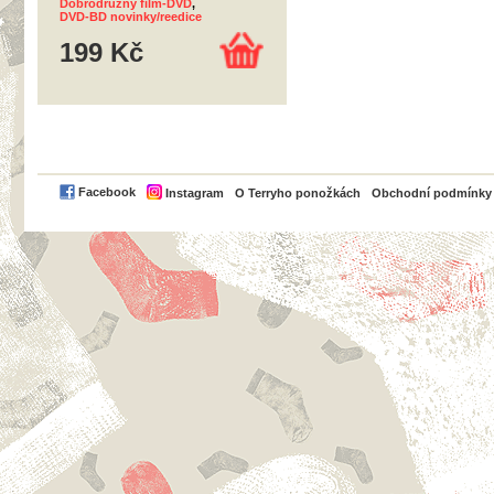
Dobrodružný film-DVD
,
DVD-BD novinky/reedice
199 Kč
PayPal
Facebook
Instagram
O Terryho ponožkách
Obchodní podmínky