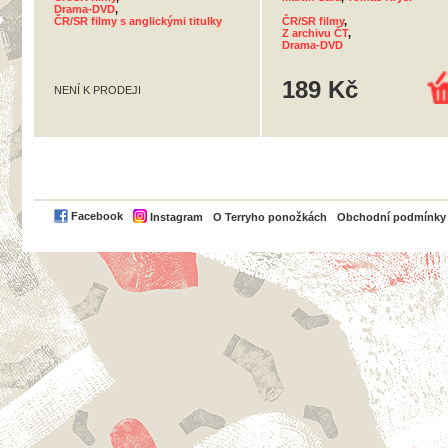
Drama-DVD
,
ČR/SR filmy s anglickými titulky
ČR/SR filmy
,
Z archivu ČT
,
Drama-DVD
189 Kč
NENÍ K PRODEJI
PayPal
Facebook
Instagram
O Terryho ponožkách
Obchodní podmínky