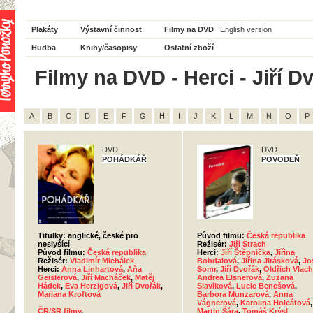
Plakáty
Výstavní činnost
Filmy na DVD
English version
Hudba
Knihy/časopisy
Ostatní zboží
Filmy na DVD - Herci - Jiří Dv
A
B
C
D
E
F
G
H
I
J
K
L
M
N
O
P
DVD
DVD
POHÁDKÁŘ
POVODEŇ
Titulky: anglické, české pro
Původ filmu:
Česká republika
neslyšící
Režisér:
Jiří Strach
Původ filmu:
Česká republika
Herci:
Jiří Štěpnička
,
Jiřina
Režisér:
Vladimír Michálek
Bohdalová
,
Jiřina Jirásková
,
Jo
Herci:
Anna Linhartová
,
Aňa
Somr
,
Jiří Dvořák
,
Oldřich Vlach
Geislerová
,
Jiří Macháček
,
Matěj
Andrea Elsnerová
,
Zuzana
Hádek
,
Eva Herzigová
,
Jiří Dvořák
,
Slavíková
,
Lucie Benešová
,
Mariana Kroftová
Barbora Munzarová
,
Anna
Vágnerová
,
Karolina Holcátová
,
ČR/SR filmy
,
Martin Šára
,
Tomáš Krýsl