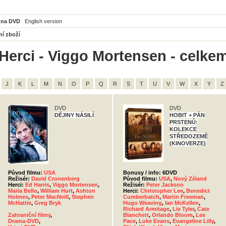
 na DVD
English version
ní zboží
Herci - Viggo Mortensen - celkem
J
K
L
M
N
O
P
Q
R
S
T
U
V
W
X
Y
Z
DVD
DVD
DĚJINY NÁSILÍ
HOBIT + PÁN
PRSTENŮ:
KOLEKCE
STŘEDOZEMĚ
(KINOVERZE)
Původ filmu:
USA
Bonusy / info: 6DVD
Režisér:
David Cronenberg
Původ filmu:
USA
,
Nový Zéland
Herci:
Ed Harris
,
Viggo Mortensen
,
Režisér:
Peter Jackson
Maria Bello
,
William Hurt
,
Ashton
Herci:
Christopher Lee
,
Benedict
Holmes
,
Peter MacNeill
,
Stephen
Cumberbatch
,
Martin Freeman
,
McHattie
,
Greg Bryk
Hugo Weaving
,
Ian McKellen
,
Richard Armitage
,
Liv Tyler
,
Cate
Zahraniční filmy
,
Blanchett
,
Orlando Bloom
,
Lee
Drama-DVD
,
Pace
,
Luke Evans
,
Evangeline Lilly
,