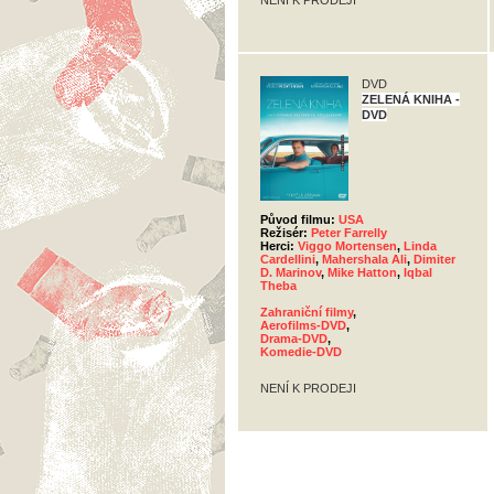
NENÍ K PRODEJI
DVD
ZELENÁ KNIHA -
DVD
Původ filmu:
USA
Režisér:
Peter Farrelly
Herci:
Viggo Mortensen
,
Linda
Cardellini
,
Mahershala Ali
,
Dimiter
D. Marinov
,
Mike Hatton
,
Iqbal
Theba
Zahraniční filmy
,
Aerofilms-DVD
,
Drama-DVD
,
Komedie-DVD
NENÍ K PRODEJI