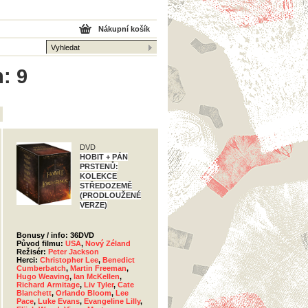
Nákupní košík
: 9
DVD
HOBIT + PÁN
PRSTENŮ:
KOLEKCE
STŘEDOZEMĚ
(PRODLOUŽENÉ
VERZE)
Bonusy / info: 36DVD
Původ filmu:
USA
,
Nový Zéland
Režisér:
Peter Jackson
Herci:
Christopher Lee
,
Benedict
Cumberbatch
,
Martin Freeman
,
Hugo Weaving
,
Ian McKellen
,
Richard Armitage
,
Liv Tyler
,
Cate
Blanchett
,
Orlando Bloom
,
Lee
Pace
,
Luke Evans
,
Evangeline Lilly
,