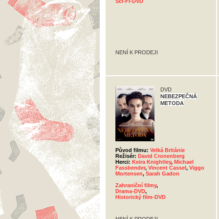
Sci-Fi-DVD
NENÍ K PRODEJI
DVD
NEBEZPEČNÁ
METODA
Původ filmu:
Velká Británie
Režisér:
David Cronenberg
Herci:
Keira Knightley
,
Michael
Fassbender
,
Vincent Cassel
,
Viggo
Mortensen
,
Sarah Gadon
Zahraniční filmy
,
Drama-DVD
,
Historický film-DVD