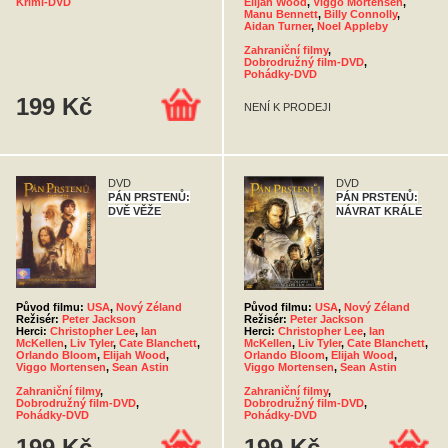
Krimi-DVD
Elijah Wood
,
Viggo Mortensen
,
Manu Bennett
,
Billy Connolly
,
Aidan Turner
,
Noel Appleby
Zahraniční filmy
,
Dobrodružný film-DVD
,
Pohádky-DVD
199 Kč
NENÍ K PRODEJI
DVD
DVD
PÁN PRSTENŮ:
PÁN PRSTENŮ:
DVĚ VĚŽE
NÁVRAT KRÁLE
Původ filmu:
USA
,
Nový Zéland
Původ filmu:
USA
,
Nový Zéland
Režisér:
Peter Jackson
Režisér:
Peter Jackson
Herci:
Christopher Lee
,
Ian
Herci:
Christopher Lee
,
Ian
McKellen
,
Liv Tyler
,
Cate Blanchett
,
McKellen
,
Liv Tyler
,
Cate Blanchett
,
Orlando Bloom
,
Elijah Wood
,
Orlando Bloom
,
Elijah Wood
,
Viggo Mortensen
,
Sean Astin
Viggo Mortensen
,
Sean Astin
Zahraniční filmy
,
Zahraniční filmy
,
Dobrodružný film-DVD
,
Dobrodružný film-DVD
,
Pohádky-DVD
Pohádky-DVD