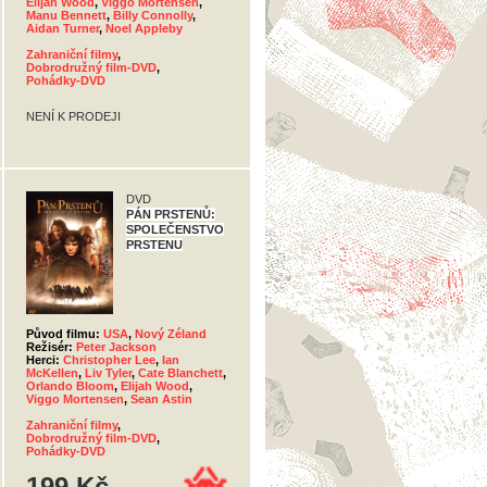
Elijah Wood
,
Viggo Mortensen
,
Manu Bennett
,
Billy Connolly
,
Aidan Turner
,
Noel Appleby
Zahraniční filmy
,
Dobrodružný film-DVD
,
Pohádky-DVD
NENÍ K PRODEJI
DVD
PÁN PRSTENŮ:
SPOLEČENSTVO
PRSTENU
Původ filmu:
USA
,
Nový Zéland
Režisér:
Peter Jackson
Herci:
Christopher Lee
,
Ian
McKellen
,
Liv Tyler
,
Cate Blanchett
,
Orlando Bloom
,
Elijah Wood
,
Viggo Mortensen
,
Sean Astin
Zahraniční filmy
,
Dobrodružný film-DVD
,
Pohádky-DVD