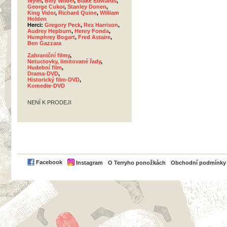
Wyler
,
Billy Wilder
,
Blake Edwards
,
George Cukor
,
Stanley Donen
,
King Vidor
,
Richard Quine
,
William
Holden
Herci:
Gregory Peck
,
Rex Harrison
,
Audrey Hepburn
,
Henry Fonda
,
Humphrey Bogart
,
Fred Astaire
,
Ben Gazzara
Zahraniční filmy
,
Netuctovky, limitované řady
,
Hudební film
,
Drama-DVD
,
Historický film-DVD
,
Komedie-DVD
NENÍ K PRODEJI
PayPal
Facebook
Instagram
O Terryho ponožkách
Obchodní podmínky