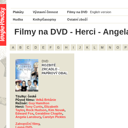
Plakáty
Výstavní činnost
Filmy na DVD
English version
Hudba
Knihy/časopisy
Ostatní zboží
Filmy na DVD - Herci - Angel
A
B
C
D
E
F
G
H
I
J
K
L
M
N
O
P
DVD
ROZBITÉ
ZRCADLO -
PAPÍROVÝ OBAL
Titulky: české
Původ filmu:
Velká Británie
Režisér:
Guy Hamilton
Herci:
Tony Curtis
,
Elizabeth
Taylor
,
Rock Hudson
,
Kim Novak
,
Edward Fox
,
Geraldine Chaplin
,
Angela Lansbury
,
Carolyn Pickles
Zahraniční filmy
,
Levná DVD
,