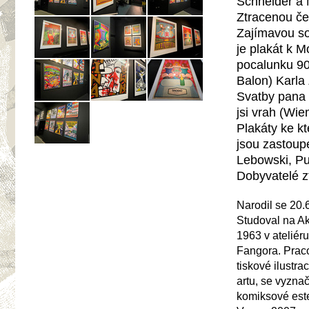
Schneider a 
Ztracenou če
Zajímavou sou
je plakát k 
pocalunku 90
Balon) Karla
Svatby pana 
jsi vrah (Wi
Plakáty ke kt
jsou zastoup
Lebowski, Pu
Dobyvatelé z
Narodil se 20.
Studoval na Ak
1963 v atelié
Fangora. Pracov
tiskové ilustra
artu, se vyzna
komiksové este