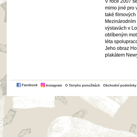
V roce 2007 se 
mimo jiné pro
také filmových
Mezinárodním b
výstavách v Lo
oblíbeným moti
léta spoluprac
Jeho obraz Hol
plakátem Newy
PayPal
Facebook
Instagram
O Terryho ponožkách
Obchodní podmínky