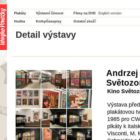
Plakáty
Výstavní činnost
Filmy na DVD
English version
Hudba
Knihy/časopisy
Ostatní zboží
Detail výstavy
Andrzej 
Světozo
Kino Světozo
Výstava před
plakátovou tv
1985 pro
CW
plkáty k ital
Visconti, M.