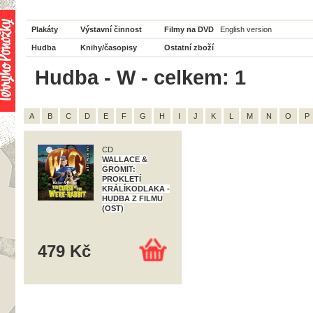
Plakáty
Výstavní činnost
Filmy na DVD
English version
Hudba
Knihy/časopisy
Ostatní zboží
Hudba - W - celkem: 1
A
B
C
D
E
F
G
H
I
J
K
L
M
N
O
P
CD
WALLACE &
GROMIT:
PROKLETÍ
KRÁLÍKODLAKA -
HUDBA Z FILMU
(OST)
479 Kč