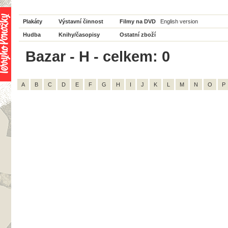
Plakáty
Výstavní činnost
Filmy na DVD
English version
Hudba
Knihy/časopisy
Ostatní zboží
Bazar - H - celkem: 0
A
B
C
D
E
F
G
H
I
J
K
L
M
N
O
P