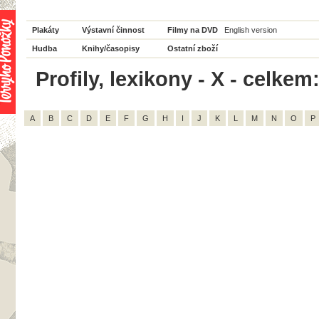
Plakáty
Výstavní činnost
Filmy na DVD
English version
Hudba
Knihy/časopisy
Ostatní zboží
Profily, lexikony - X - celkem:
A
B
C
D
E
F
G
H
I
J
K
L
M
N
O
P