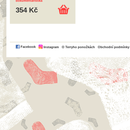
dokumentaristika
354 Kč
PayPal
Facebook
Instagram
O Terryho ponožkách
Obchodní podmínky