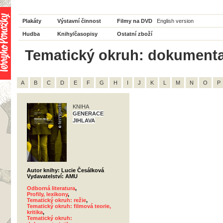
Plakáty
Výstavní činnost
Filmy na DVD
English version
Hudba
Knihy/časopisy
Ostatní zboží
Tematický okruh: dokumentari
A
B
C
D
E
F
G
H
I
J
K
L
M
N
O
P
KNIHA
GENERACE
JIHLAVA
Autor knihy: Lucie Česálková
Vydavatelství: AMU
Odborná literatura
,
Profily, lexikony
,
Tematický okruh: režie
,
Tematický okruh: filmová teorie,
kritika
,
Tematický okruh: