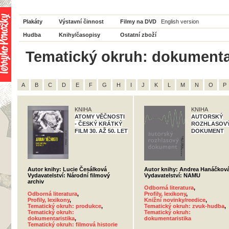
Plakáty
Výstavní činnost
Filmy na DVD
English version
Hudba
Knihy/časopisy
Ostatní zboží
Tematický okruh: dokumentari
A
B
C
D
E
F
G
H
I
J
K
L
M
N
O
P
KNIHA
KNIHA
ATOMY VĚČNOSTI
AUTORSKÝ
- ČESKÝ KRÁTKÝ
ROZHLASOV
FILM 30. AŽ 50. LET
DOKUMENT
Autor knihy: Lucie Česálková
Autor knihy: Andrea Hanáčkov
Vydavatelství: Národní filmový
Vydavatelství: NAMU
archiv
Odborná literatura
,
Odborná literatura
,
Profily, lexikony
,
Profily, lexikony
,
Knižní novinky/reedice
,
Tematický okruh: produkce
,
Tematický okruh: zvuk-hudba
,
Tematický okruh:
Tematický okruh:
dokumentaristika
,
dokumentaristika
Tematický okruh: filmová historie