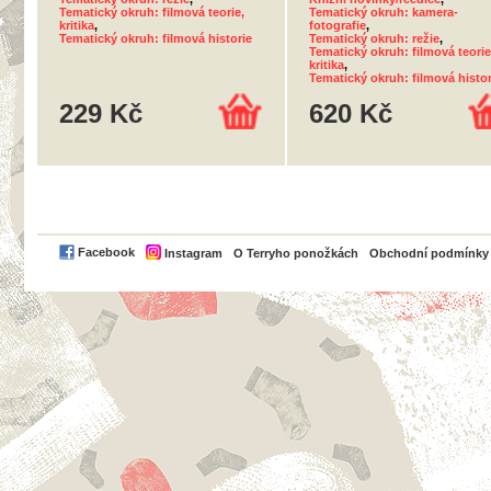
Tematický okruh: filmová teorie,
Tematický okruh: kamera-
kritika
,
fotografie
,
Tematický okruh: filmová historie
Tematický okruh: režie
,
Tematický okruh: filmová teorie
kritika
,
Tematický okruh: filmová histor
229 Kč
620 Kč
PayPal
Facebook
Instagram
O Terryho ponožkách
Obchodní podmínky