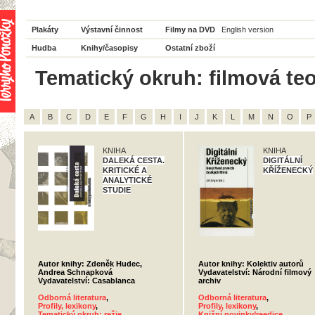
Plakáty
Výstavní činnost
Filmy na DVD
English version
Hudba
Knihy/časopisy
Ostatní zboží
Tematický okruh: filmová teori
A
B
C
D
E
F
G
H
I
J
K
L
M
N
O
P
KNIHA
KNIHA
DALEKÁ CESTA.
DIGITÁLNÍ
KRITICKÉ A
KŘÍŽENECKÝ
ANALYTICKÉ
STUDIE
Autor knihy: Zdeněk Hudec,
Autor knihy: Kolektiv autorů
Andrea Schnapková
Vydavatelství: Národní filmový
Vydavatelství: Casablanca
archiv
Odborná literatura
,
Odborná literatura
,
Profily, lexikony
,
Profily, lexikony
,
Tematický okruh: režie
,
Knižní novinky/reedice
,