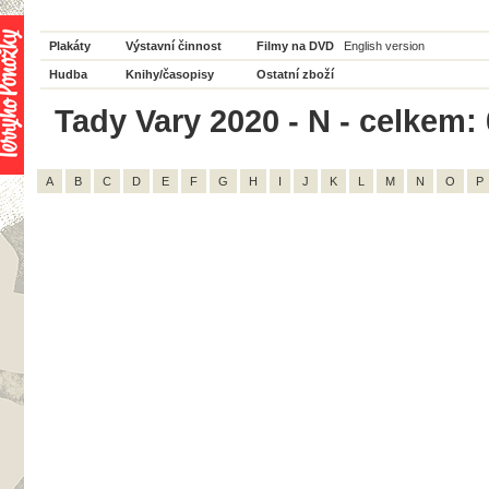
Plakáty
Výstavní činnost
Filmy na DVD
English version
Hudba
Knihy/časopisy
Ostatní zboží
Tady Vary 2020 - N - celkem: 
A
B
C
D
E
F
G
H
I
J
K
L
M
N
O
P