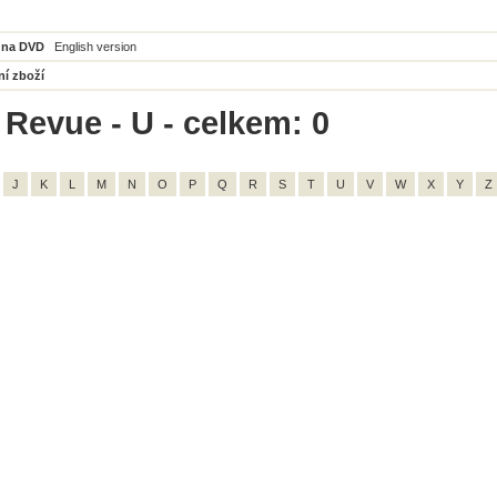
 na DVD
English version
ní zboží
 Revue - U - celkem: 0
J
K
L
M
N
O
P
Q
R
S
T
U
V
W
X
Y
Z