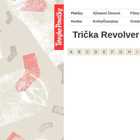
Plakáty
Výstavní činnost
Filmy
Hudba
Knihy/časopisy
Ostat
Trička Revolver
A
B
C
D
E
F
G
H
I