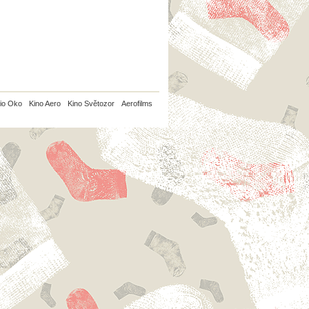
io Oko
Kino Aero
Kino Světozor
Aerofilms