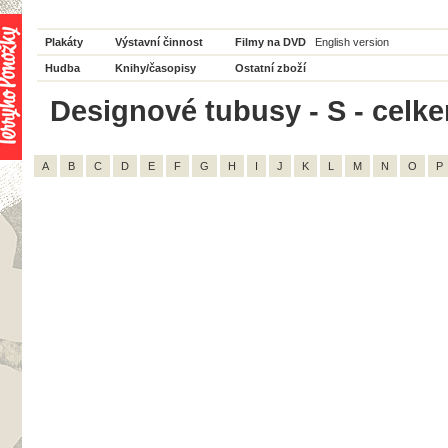
Plakáty
Výstavní činnost
Filmy na DVD
English version
Hudba
Knihy/časopisy
Ostatní zboží
Designové tubusy - S - celke
A
B
C
D
E
F
G
H
I
J
K
L
M
N
O
P