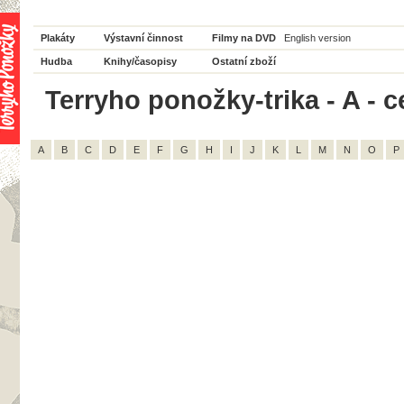
Plakáty
Výstavní činnost
Filmy na DVD
English version
Hudba
Knihy/časopisy
Ostatní zboží
Terryho ponožky-trika - A - c
A
B
C
D
E
F
G
H
I
J
K
L
M
N
O
P