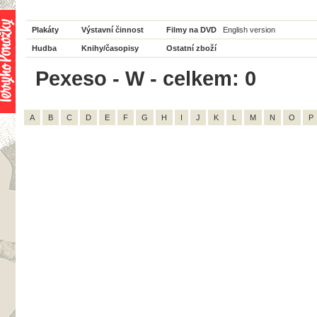
Plakáty
Výstavní činnost
Filmy na DVD
English version
Hudba
Knihy/časopisy
Ostatní zboží
Pexeso - W - celkem: 0
A
B
C
D
E
F
G
H
I
J
K
L
M
N
O
P