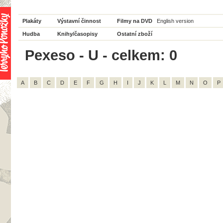
Plakáty
Výstavní činnost
Filmy na DVD
English version
Hudba
Knihy/časopisy
Ostatní zboží
Pexeso - U - celkem: 0
A
B
C
D
E
F
G
H
I
J
K
L
M
N
O
P