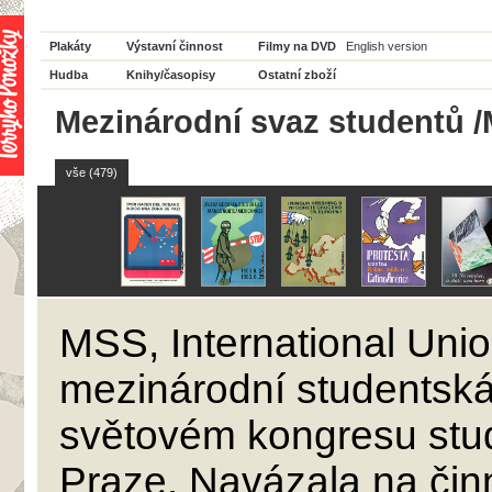
Plakáty
Výstavní činnost
Filmy na DVD
English version
Hudba
Knihy/časopisy
Ostatní zboží
Mezinárodní svaz studentů /
vše (479)
MSS
, International Uni
mezinárodní studentská
světovém kongresu stud
Praze. Navázala na čin