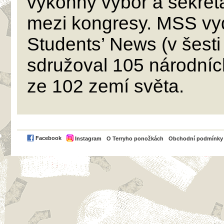
výkonný výbor a sekretar
mezi kongresy.
MSS
vy
Students’ News (v šesti
sdružoval 105 národníc
ze 102 zemí světa.
PayPal
Facebook
Instagram
O Terryho ponožkách
Obchodní podmínky