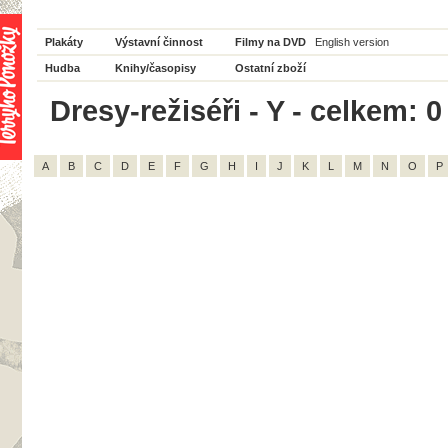
Plakáty
Výstavní činnost
Filmy na DVD
English version
Hudba
Knihy/časopisy
Ostatní zboží
Dresy-režiséři - Y - celkem: 0
A
B
C
D
E
F
G
H
I
J
K
L
M
N
O
P