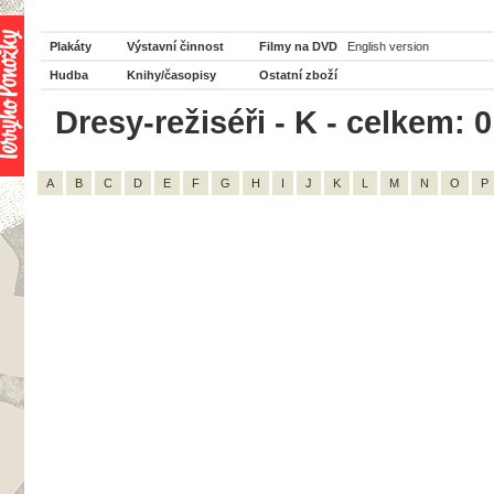
Plakáty
Výstavní činnost
Filmy na DVD
English version
Hudba
Knihy/časopisy
Ostatní zboží
Dresy-režiséři - K - celkem: 0
A
B
C
D
E
F
G
H
I
J
K
L
M
N
O
P